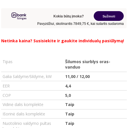
Netinka kaina?
Susisiekite
ir gaukite individualų pasiūlymą!
.
.
Tipas
Šilumos siurblys oras-
vanduo
Galia šaldyme/šildyme, kW
11,00 / 12,00
EER
4,4
COP
5,0
Vidinė dalis komplekte
Taip
Išorinė dalis komplekte
Taip
Nuotolinio valdymo pultas
Taip