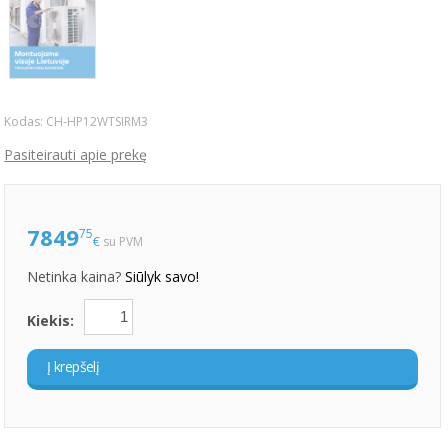
Kodas:
CH-HP12WTSIRM3
Pasiteirauti apie prekę
7849
75
€
su PVM
Netinka kaina?
Siūlyk savo!
Kiekis:
Į krepšelį