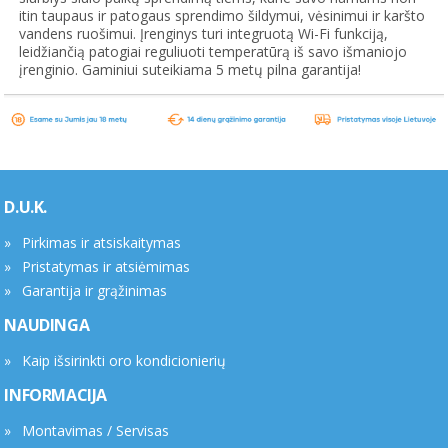
itin taupaus ir patogaus sprendimo šildymui, vėsinimui ir karšto
vandens ruošimui. Įrenginys turi integruotą Wi-Fi funkciją,
leidžiančią patogiai reguliuoti temperatūrą iš savo išmaniojo
įrenginio. Gaminiui suteikiama 5 metų pilna garantija!
D.U.K.
Pirkimas ir atsiskaitymas
Pristatymas ir atsiėmimas
Garantija ir grąžinimas
NAUDINGA
Kaip išsirinkti oro kondicionierių
INFORMACIJA
Montavimas / Servisas