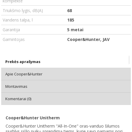
komplekte
Triukšmo lygis, dB(A)
68
Vandens talpa, l
185
Garantija
5 metai
Gamintojas
Cooper&Hunter, JAV
Prekės aprašymas
Apie Cooper&Hunter
Montavimas
Komentarai (0)
Cooper&Hunter Unitherm
Cooper&Hunter Unitherm "All-In-One" oras-vanduo šilumos
siurblys siūlo puikų sprendimą tiems, kurie savo namams nori