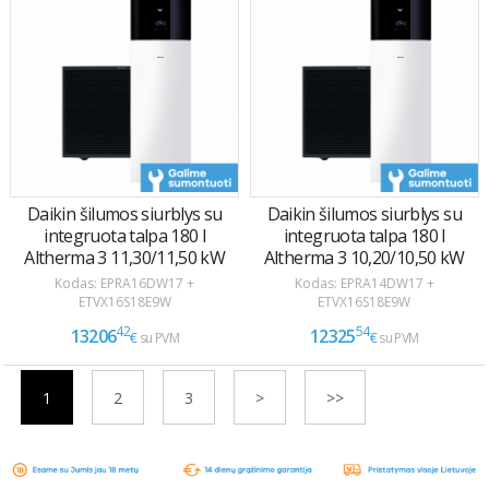
1
2
3
>
>>