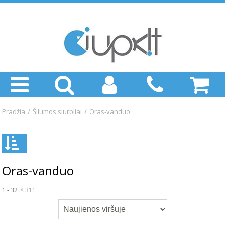
Pradžia
/
Šilumos siurbliai
/
Oras-vanduo
Oras-vanduo
1 - 32
iš 311