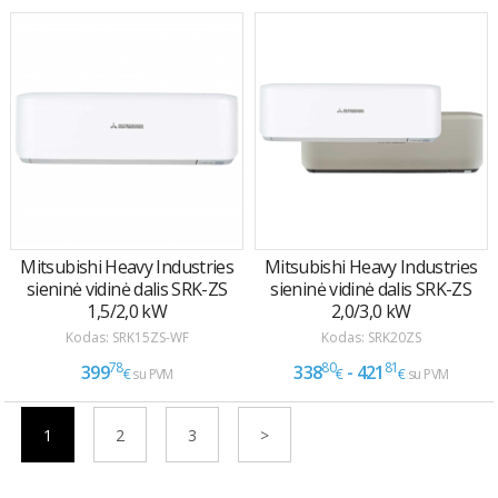
1
2
3
>