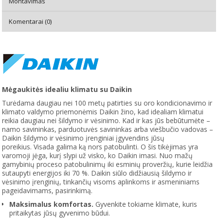
Montavimas
Komentarai (0)
Mėgaukitės idealiu klimatu su Daikin
Turėdama daugiau nei 100 metų patirties su oro kondicionavimo ir
klimato valdymo priemonėmis Daikin žino, kad idealiam klimatui
reikia daugiau nei šildymo ir vėsinimo. Kad ir kas jūs bebūtumėte –
namo savininkas, parduotuvės savininkas arba viešbučio vadovas –
Daikin šildymo ir vėsinimo įrenginiai įgyvendins jūsų
poreikius.
Visada galima ką nors patobulinti. O šis tikėjimas yra
varomoji jėga, kurį slypi už visko, ko Daikin imasi. Nuo mažų
gamybinių proceso patobulinimų iki esminių proveržių, kurie leidžia
sutaupyti energijos iki 70 %. Daikin siūlo didžiausią šildymo ir
vėsinimo įrenginių, tinkančių visoms aplinkoms ir asmeniniams
pageidavimams, pasirinkimą.
Maksimalus komfortas.
Gyvenkite tokiame klimate, kuris
pritaikytas jūsų gyvenimo būdui.