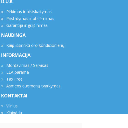
D.U.K.
Pirkimas ir atsiskaitymas
Pristatymas ir atsiėmimas
Garantija ir grąžinimas
NAUDINGA
Kaip išsirinkti oro kondicionierių
INFORMACIJA
Montavimas / Servisas
LEA parama
Tax Free
Asmens duomenų tvarkymas
KONTAKTAI
Vilnius
Klaipėda
Rekvizitai