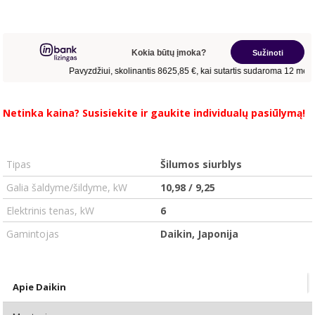
Netinka kaina?
Susisiekite
ir gaukite individualų pasiūlymą!
.
.
Tipas
Šilumos siurblys
Galia šaldyme/šildyme, kW
10,98 / 9,25
Elektrinis tenas, kW
6
Gamintojas
Daikin, Japonija
Apie Daikin