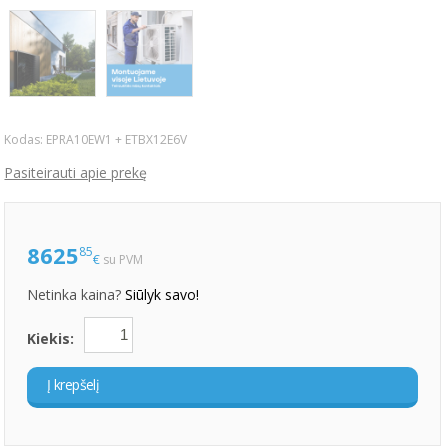
Kodas:
EPRA10EW1 + ETBX12E6V
Pasiteirauti apie prekę
8625
85
€
su PVM
Netinka kaina?
Siūlyk savo!
Kiekis:
Į krepšelį