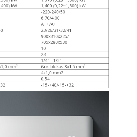
1,400) kW
1,400 (0,22~1,500) kW
-220-240/50
6,70/4,00
A++/A+
40
23/26/31/32/41
/
900x310x225/
705x280x530
10
23
1/4" - 1/2"
3x1,0 mm²
išor. blokas 3x1.5 mm²
4x1,0 mm2
0,54
+32
-15-+48/-15-+32