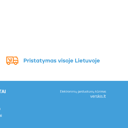
TAI
Elektroninių parduotuvių kūrimas
verskis.lt
a
ai