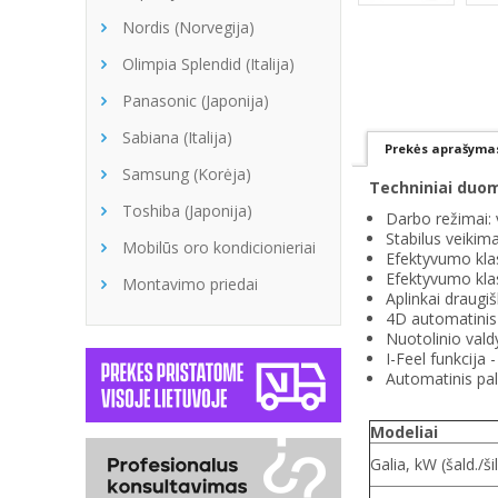
Nordis (Norvegija)
Olimpia Splendid (Italija)
Panasonic (Japonija)
Sabiana (Italija)
Prekės aprašyma
Samsung (Korėja)
Techniniai duo
Toshiba (Japonija)
Darbo režimai: 
Stabilus veikima
Mobilūs oro kondicionieriai
Efektyvumo kla
Efektyvumo kla
Montavimo priedai
Aplinkai draugiš
4D automatinis 
Nuotolinio vald
I-Feel funkcija
Automatinis pale
Modeliai
Galia, kW (šald./šil