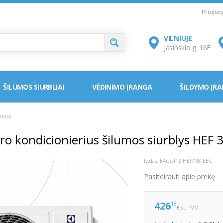
Prisiju
VILNIUJE
Jasinskio g. 16F
ŠILUMOS SIURBLIAI
VĖDINIMO ĮRANGA
ŠILDYMO ĮR
ektai
oro kondicionierius šilumos siurblys HEF 
Kodas:
EACS-I12 HEF/N8 EEC
Pasiteirauti apie prekę
426
18
€
su PVM