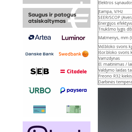
Elektros sąnaudos,
Įtampa, V/Hz
SEER/SCOP (Aver
Energijos efektyv
Triukšmo lygis dB 
Matmenys, mm (Wx
Vid.bloko svoris k
Išor.bloko svoris 
Vamzdynas
El. maitinimas / la
Valdymo laidas ta
Freono R32 kiekis
Darbinės tempera