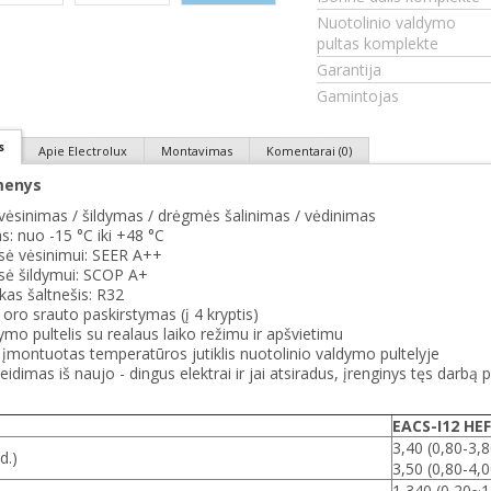
Nuotolinio valdymo
pultas komplekte
Garantija
Gamintojas
s
Apie Electrolux
Montavimas
Komentarai (0)
menys
vėsinimas / šildymas / drėgmės šalinimas / vėdinimas
s: nuo -15 °C iki +48 °C
sė vėsinimui: SEER A++
sė šildymui: SCOP A+
kas šaltnešis: R32
oro srauto paskirstymas (į 4 kryptis)
ymo pultelis su realaus laiko režimu ir apšvietimu
 - įmontuotas temperatūros jutiklis nuotolinio valdymo pultelyje
idimas iš naujo - dingus elektrai ir jai atsiradus, įrenginys tęs darbą 
EACS-I12 HE
3,40 (0,80-3,
d.)
3,50 (0,80-4,
1,340 (0,20~