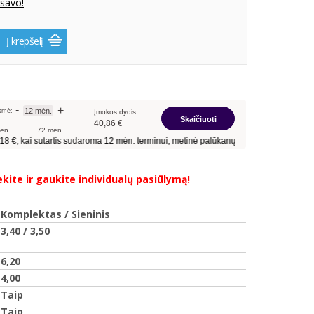
 savo!
Į krepšelį
ekite
ir gaukite individualų pasiūlymą!
Komplektas / Sieninis
3,40 / 3,50
6,20
4,00
Taip
Taip