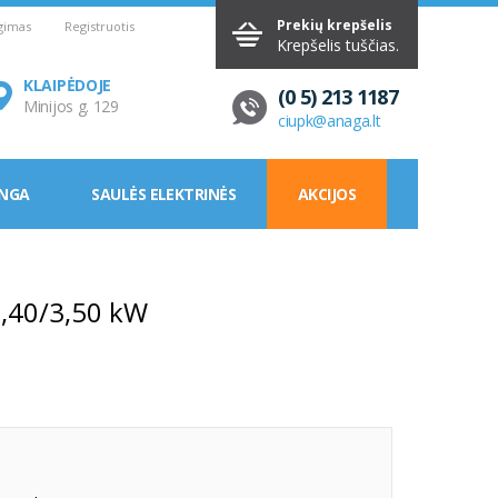
Prekių krepšelis
ngimas
Registruotis
Krepšelis tuščias.
KLAIPĖDOJE
(0 5) 213 1187
Minijos g. 129
ciupk@anaga.lt
ANGA
SAULĖS ELEKTRINĖS
AKCIJOS
3,40/3,50 kW