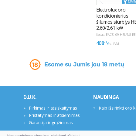
D.U.K.
NAUDINGA
Pirkimas ir atsiskaitymas
Kaip išsirinkti oro 
Pristatymas ir atsiėmimas
Garantija ir grąžinimas