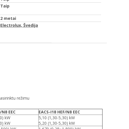
Taip
2 metai
Electrolux, Švedija
pasirinktu režimu
F/N8 EEC
EACS-I18 HEF/N8 EEC
80) kW
5,10 (1,30-5,30) kW
00) kW
5,20 (1,30-5,30) kW
1,500) kW
1,670 (0,28~1,800) kW