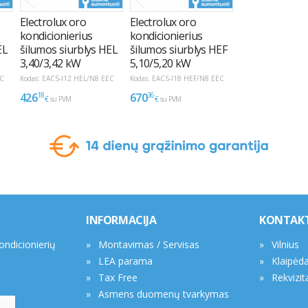
INFORMACIJA
KONTAK
kondicionierių
Montavimas / Servisas
Vilnius
LEA parama
Klaipėd
Tax Free
Rekvizit
Asmens duomenų tvarkymas