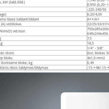
 kW (šald./šild.)
0,950 (0,20~
-220-240/50
age)
6,20/4,00
umo klasė šaldant/šildant
A++/A+
(A) vid.blokas
22/25/33/37/
750x285x200
HxD) vid./isor.
649x244x456
g
7.5
kg
18,5
1/4" - 3/8"
ido storis
išor, blokas 
rp bloku
4x1,0 mm2
 išoriniame bloke, kg
0,49
tūros ribos šaldymas/šildymas
-15-+48/-15-