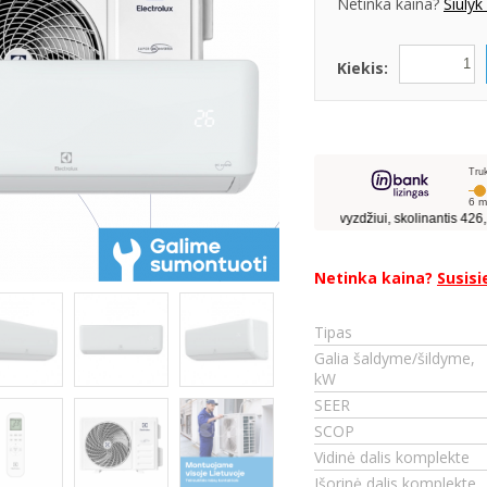
Netinka kaina?
Siūlyk
Kiekis:
Netinka kaina?
Susisi
.
Tipas
Galia šaldyme/šildyme,
kW
SEER
SCOP
Vidinė dalis komplekte
Išorinė dalis komplekte