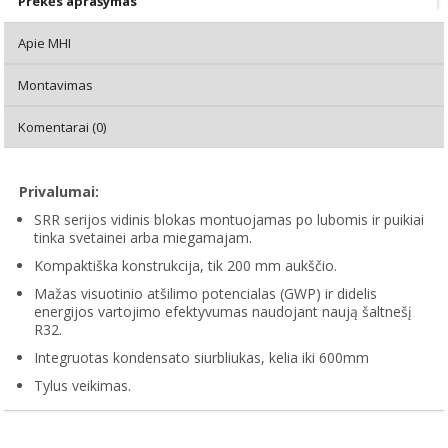
Prekės aprašymas
Apie MHI
Montavimas
Komentarai (0)
Privalumai:
SRR serijos vidinis blokas montuojamas po lubomis ir puikiai
tinka svetainei arba miegamajam.
Kompaktiška konstrukcija, tik 200 mm aukščio.
Mažas visuotinio atšilimo potencialas (GWP) ir didelis
energijos vartojimo efektyvumas naudojant naują šaltnešį
R32.
Integruotas kondensato siurbliukas, kelia iki 600mm
Tylus veikimas.