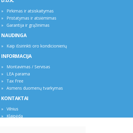
D.U.K.
Pirkimas ir atsiskaitymas
Pristatymas ir atsiėmimas
Garantija ir grąžinimas
NAUDINGA
Kaip išsirinkti oro kondicionierių
INFORMACIJA
Montavimas / Servisas
LEA parama
Tax Free
Asmens duomenų tvarkymas
KONTAKTAI
Vilnius
Klaipėda
Rekvizitai