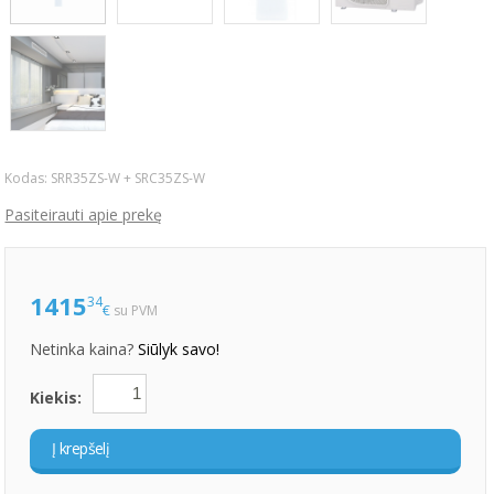
Kodas:
SRR35ZS-W + SRC35ZS-W
Pasiteirauti apie prekę
1415
34
€
su PVM
Netinka kaina?
Siūlyk savo!
Kiekis:
Į krepšelį