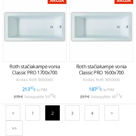
<
1
2
3
4
>
>>