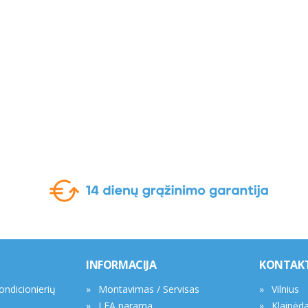
INFORMACIJA
KONTAK
kondicionierių
Montavimas / Servisas
Vilnius
LEA parama
Klaipėd