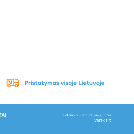
TAI
Elektroninių parduotuvių kūrimas
verskis.lt
a