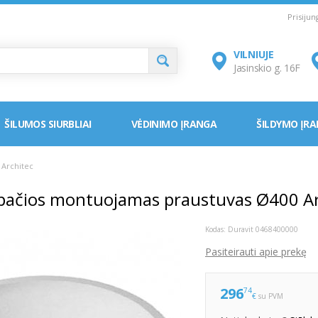
Prisiju
VILNIUJE
Jasinskio g. 16F
ŠILUMOS SIURBLIAI
VĖDINIMO ĮRANGA
ŠILDYMO ĮR
Architec
 apačios montuojamas praustuvas Ø400 A
Kodas:
Duravit 0468400000
Pasiteirauti apie prekę
296
74
€
su PVM