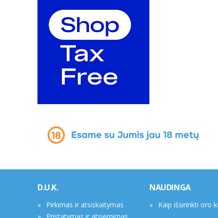
D.U.K.
NAUDINGA
Pirkimas ir atsiskaitymas
Kaip išsirinkti oro 
Pristatymas ir atsiėmimas