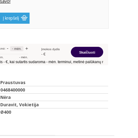
 savo!
Į krepšelį
Praustuvas
0468400000
Nėra
Duravit, Vokietija
Ø400