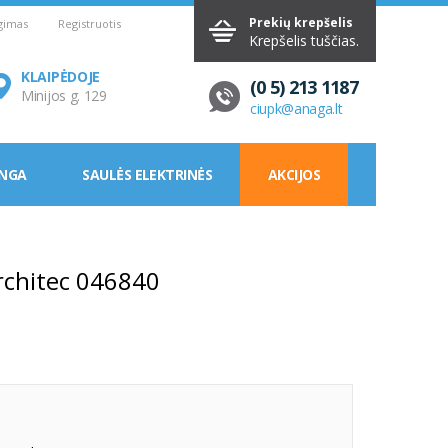
Prekių krepšelis
ngimas
Registruotis
Krepšelis tuščias.
KLAIPĖDOJE
(0 5) 213 1187
Minijos g. 129
ciupk@anaga.lt
ANGA
SAULĖS ELEKTRINĖS
AKCIJOS
rchitec 046840