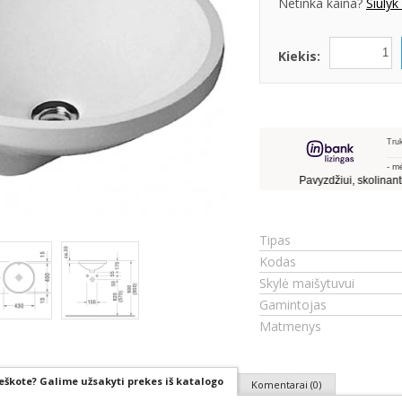
Netinka kaina?
Siūlyk
Kiekis:
Tipas
Kodas
Skylė maišytuvui
Gamintojas
Matmenys
eškote? Galime užsakyti prekes iš katalogo
Komentarai (0)