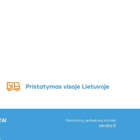
TAI
Elektroninių parduotuvių kūrimas
verskis.lt
a