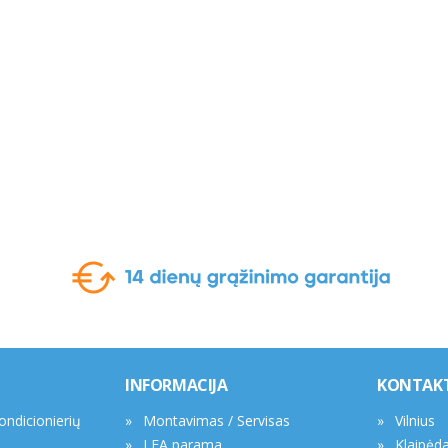
INFORMACIJA
KONTAK
kondicionierių
Montavimas / Servisas
Vilnius
LEA parama
Klaipėd