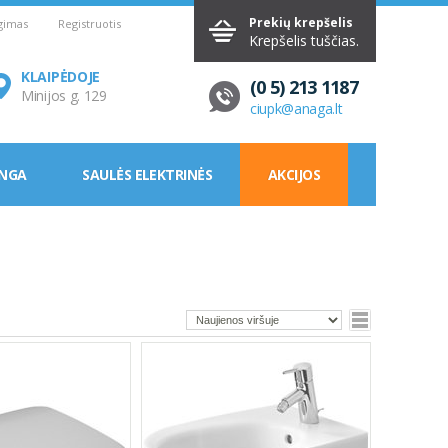
Prekių krepšelis
ngimas
Registruotis
Krepšelis tuščias.
KLAIPĖDOJE
(0 5) 213 1187
Minijos g. 129
ciupk@anaga.lt
ANGA
SAULĖS ELEKTRINĖS
AKCIJOS