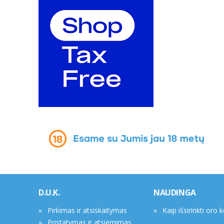
D.U.K.
NAUDINGA
Pirkimas ir atsiskaitymas
Kaip išsirinkti oro 
Pristatymas ir atsiėmimas