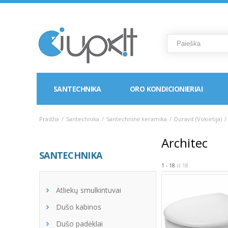
SANTECHNIKA
ORO KONDICIONIERIAI
Pradžia
/
Santechnika
/
Santechninė keramika
/
Duravit (Vokietija)
/
Architec
SANTECHNIKA
1 - 18
iš 18
Atliekų smulkintuvai
Dušo kabinos
Dušo padėklai