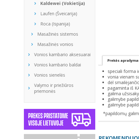
Kaldewei (Vokietija)
Laufen (Šveicarija)
Roca (Ispanija)
Masažinės sistemos
Masažinės vonios
Vonios kambario aksesuarai
Prekės aprašyma
Vonios kambario baldai
speciali forma 
Vonios sienelės
vonia vienam s
dėl smailėjanč
Valymo ir priežiūros
pagaminta iš K
priemonės
galima užsisaky
galimybe papild
galimybe papil
*papildomų galimų
REKOMENDUOJ