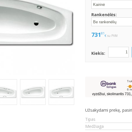
Rankenėlės:
731
81
€
su PVM
Kiekis:
Užsakydami prekę, pasiri
Tipas
Medžiaga