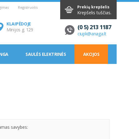
Prekių krepšelis
ngimas
Registruotis
Krepšelis tuščias.
KLAIPĖDOJE
(0 5) 213 1187
Minijos g. 129
ciupk@anaga.lt
ANGA
SAULĖS ELEKTRINĖS
AKCIJOS
jamas savybes: