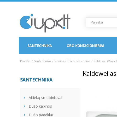
SANTECHNIKA
ORO KONDICIONIERIAI
Pradžia
/
Santechnika
/
Vonios
/
Plieninės vonios
/
Kaldewei (Vokieti
Kaldewei as
SANTECHNIKA
Atliekų smulkintuvai
Dušo kabinos
Dušo padėklai