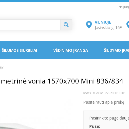
Prisiju
VILNIUJE
Jasinskio g. 16F
ŠILUMOS SIURBLIAI
VĖDINIMO ĮRANGA
ŠILDYMO ĮR
ja)
imetrinė vonia 1570x700 Mini 836/834
Kodas: Kaldewei 225200010001
Pasiteirauti apie prekę
Pasirinkite pageidau
Pusė: