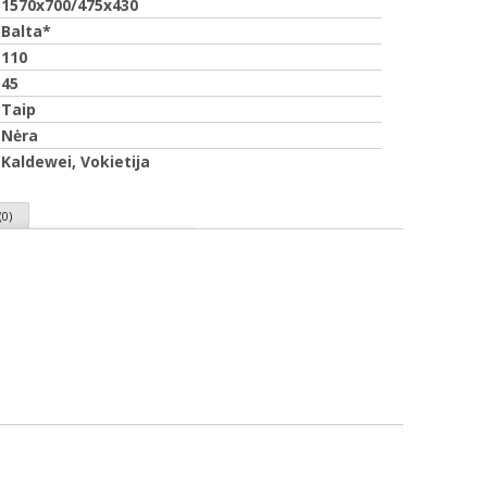
1570x700/475x430
Balta*
110
45
Taip
Nėra
Kaldewei, Vokietija
0)