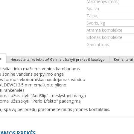
Matmenys (mm.)
Spalva
Talpa, l
Svoris, kg
Atrama komplekte
Sifonas komplekte
Gamintojas
s
Neradote tai ko ieškote? Galime užsakyti prekes iš katalogo
Komentarai (
idealiai tinka mažiems vonios kambariams
u šonine vandens perpylimo anga
ios formos ekonomiškai naudojamas vanduo
ALDEWEI 3.5 mm emaliuoto plieno
ti rankenėles
omai užsisakyti "AntiSlip" - neslystanti danga
domai užsisakyti "Perlo Efekto" padengimą
 spalvų bei priedų prašome teirautis įmonės kontaktais.
AMOS PREKĖS