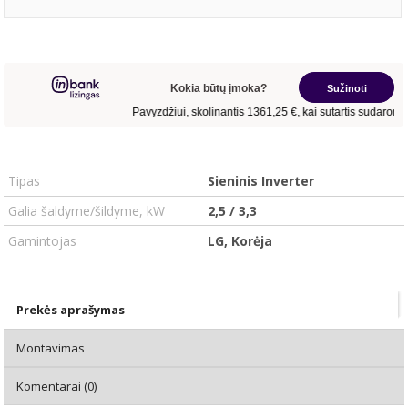
Tipas
Sieninis Inverter
Galia šaldyme/šildyme, kW
2,5 / 3,3
Gamintojas
LG, Korėja
Prekės aprašymas
Montavimas
Komentarai (0)