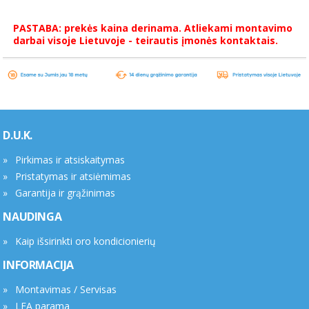
PASTABA: prekės kaina derinama. Atliekami montavimo
darbai visoje Lietuvoje - teirautis įmonės kontaktais.
D.U.K.
Pirkimas ir atsiskaitymas
Pristatymas ir atsiėmimas
Garantija ir grąžinimas
NAUDINGA
Kaip išsirinkti oro kondicionierių
INFORMACIJA
Montavimas / Servisas
LEA parama