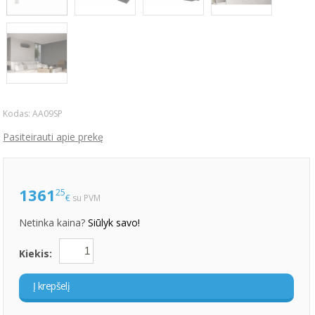
Kodas:
AA09SP
Pasiteirauti apie prekę
1361
25
€
su PVM
Netinka kaina?
Siūlyk savo!
Kiekis:
Į krepšelį