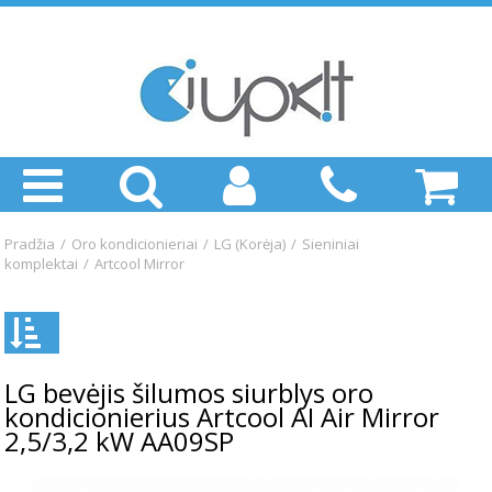
Pradžia
/
Oro kondicionieriai
/
LG (Korėja)
/
Sieniniai
komplektai
/
Artcool Mirror
LG bevėjis šilumos siurblys oro
kondicionierius Artcool AI Air Mirror
2,5/3,2 kW AA09SP