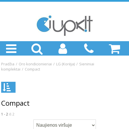
Pradžia
/
Oro kondicionieriai
/
LG (Korėja)
/
Sieniniai
komplektai
/
Compact
Compact
1 - 2
iš 2