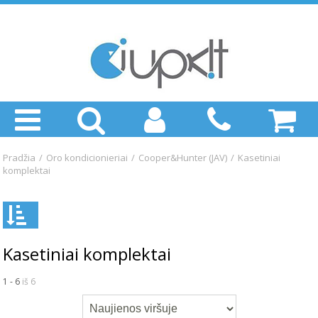
Pradžia
/
Oro kondicionieriai
/
Cooper&Hunter (JAV)
/
Kasetiniai
komplektai
Kasetiniai komplektai
1 - 6
iš 6