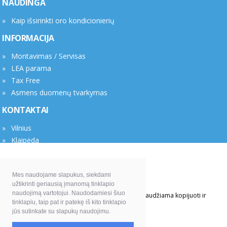
NAUDINGA
Kaip išsirinkti oro kondicionierių
INFORMACIJA
Montavimas / Servisas
LEA parama
Tax Free
Asmens duomenų tvarkymas
KONTAKTAI
Vilnius
Klaipėda
Rekvizitai
Mes naudojame slapukus, siekdami
UAB "Anaga" el. parduotuvė ciupk.lt
užtikrinti geriausią įmanomą tinklapio
naudojimą vartotojui. Naudodamiesi šiuo
© 2026 UAB "Anaga". Be UAB "Anaga" sutikimo draudžiama kopijuoti ir
tinklapiu, taip pat ir patekę iš kito tinklapio
platinti svetainėje esančią informaciją.
jūs sutinkate su slapukų naudojimu.
Elektroninių parduotuvių kūrimas