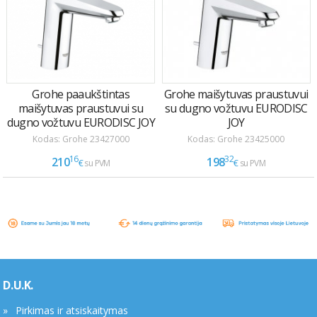
D.U.K.
Pirkimas ir atsiskaitymas