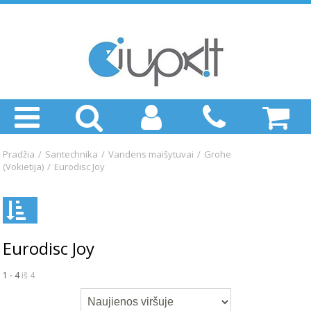
Pradžia
/
Santechnika
/
Vandens maišytuvai
/
Grohe
(Vokietija)
/
Eurodisc Joy
Eurodisc Joy
1 - 4
iš 4