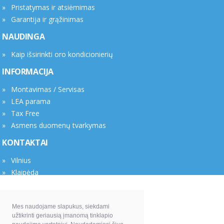
Pristatymas ir atsiėmimas
Garantija ir grąžinimas
NAUDINGA
Kaip išsirinkti oro kondicionierių
INFORMACIJA
Montavimas / Servisas
LEA parama
Tax Free
Asmens duomenų tvarkymas
KONTAKTAI
Vilnius
Klaipėda
Rekvizitai
Mes naudojame slapukus, siekdami
UAB "Anaga" el. parduotuvė ciupk.lt
užtikrinti geriausią įmanomą tinklapio