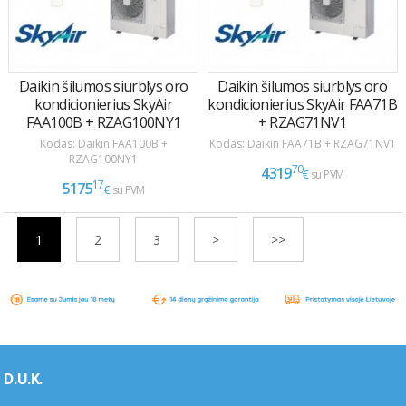
1
2
3
>
>>
D.U.K.