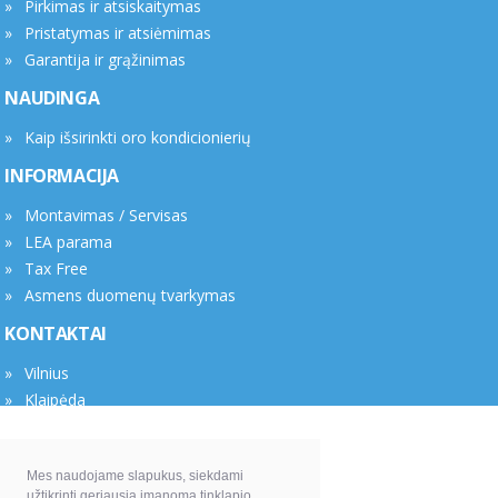
Pirkimas ir atsiskaitymas
Pristatymas ir atsiėmimas
Garantija ir grąžinimas
NAUDINGA
Kaip išsirinkti oro kondicionierių
INFORMACIJA
Montavimas / Servisas
LEA parama
Tax Free
Asmens duomenų tvarkymas
KONTAKTAI
Vilnius
Klaipėda
Rekvizitai
Mes naudojame slapukus, siekdami
UAB "Anaga" el. parduotuvė ciupk.lt
užtikrinti geriausią įmanomą tinklapio